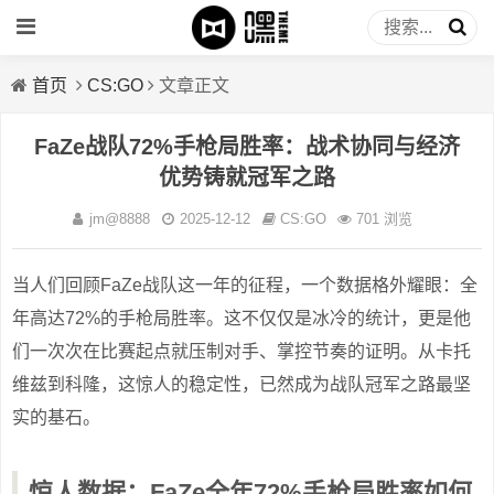
首页
CS:GO
文章正文
FaZe战队72%手枪局胜率：战术协同与经济
优势铸就冠军之路
jm@8888
2025-12-12
CS:GO
701 浏览
当人们回顾FaZe战队这一年的征程，一个数据格外耀眼：全
年高达72%的手枪局胜率。这不仅仅是冰冷的统计，更是他
们一次次在比赛起点就压制对手、掌控节奏的证明。从卡托
维兹到科隆，这惊人的稳定性，已然成为战队冠军之路最坚
实的基石。
惊人数据：FaZe全年72%手枪局胜率如何