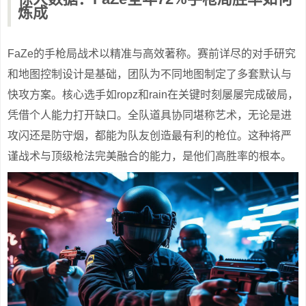
炼成
FaZe的手枪局战术以精准与高效著称。赛前详尽的对手研究
和地图控制设计是基础，团队为不同地图制定了多套默认与
快攻方案。核心选手如ropz和rain在关键时刻屡屡完成破局，
凭借个人能力打开缺口。全队道具协同堪称艺术，无论是进
攻闪还是防守烟，都能为队友创造最有利的枪位。这种将严
谨战术与顶级枪法完美融合的能力，是他们高胜率的根本。