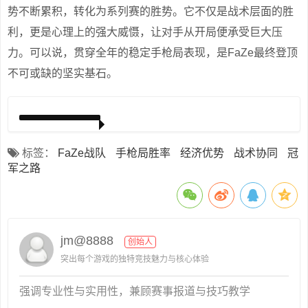
势不断累积，转化为系列赛的胜势。它不仅是战术层面的胜
利，更是心理上的强大威慑，让对手从开局便承受巨大压
力。可以说，贯穿全年的稳定手枪局表现，是FaZe最终登顶
不可或缺的坚实基石。
标签：
FaZe战队
手枪局胜率
经济优势
战术协同
冠
军之路
jm@8888
创始人
突出每个游戏的独特竞技魅力与核心体验
强调专业性与实用性，兼顾赛事报道与技巧教学