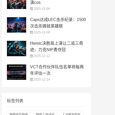
演cos
2025-12-04
Caps达成LEC击杀纪录：1500
次击杀铸就英雄联
2025-12-09
Heroic决胜局上演让二追三奇
迹，力克NIP勇夺冠
2025-12-12
VCT合作伙伴队伍名单将每两
年评估一次
2025-12-24
标签列表
韩服排位榜单
韩国上单选手
人才断层危机