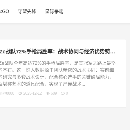
S:GO
守望先锋
星际争霸
FaZe战队72%手枪局胜率：战术协同与经济优势铸就冠军之路
aZe战队全年高达72%的手枪局胜率，是其冠军之路上最坚
的基石。这一惊人数据源于团队精密的战术协同：赛前细
的研究与多套战术设计，配合核心选手的关键破局能力，
及堪称艺术的道具配合，实现了严谨战术...
jm@8888
2025-12-12
689
0