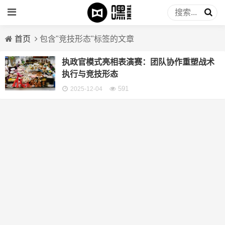
首页
包含"竞技形态"标签的文章
执政官模式亮相表演赛：团队协作重塑战术
执行与竞技形态
591
2025-12-04