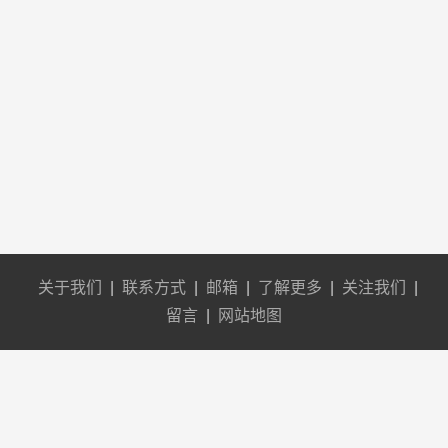
关于我们
|
联系方式
|
邮箱
|
了解更多
|
关注我们
|
留言
|
网站地图