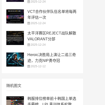
2025-12-24
VCT合作伙伴队伍名单将每两
年评估一次
2025-12-24
太平洋赛区REJECT战队解散
VALORANT分部
2025-12-24
Heroic决胜局上演让二追三奇
迹，力克NIP勇夺冠
2025-12-12
随机图文
韩服排位榜单前十韩国上单选
手霸榜，LPL青训体系松散