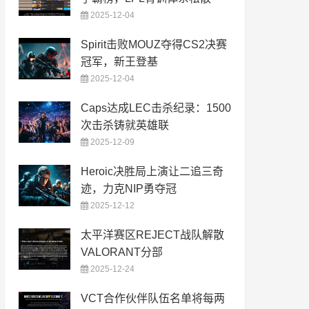
2025-12-04
Spirit击败MOUZ夺得CS2决赛
冠军，新王登基
2025-12-04
Caps达成LEC击杀纪录：1500
次击杀铸就英雄联
2025-12-09
Heroic决胜局上演让二追三奇
迹，力克NIP勇夺冠
2025-12-12
太平洋赛区REJECT战队解散
VALORANT分部
2025-12-24
VCT合作伙伴队伍名单将每两