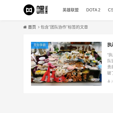
英雄联盟
DOTA 2
C
首页
包含"团队协作"标签的文章
星际争霸
“
队
责
破