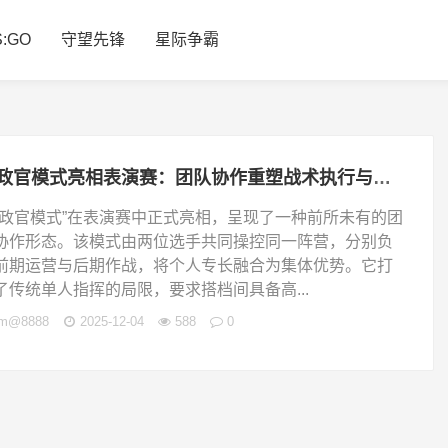
S:GO
守望先锋
星际争霸
执政官模式亮相表演赛：团队协作重塑战术执行与竞技形态
执政官模式”在表演赛中正式亮相，呈现了一种前所未有的团
协作形态。该模式由两位选手共同操控同一阵营，分别负
前期运营与后期作战，将个人专长融合为集体优势。它打
了传统单人指挥的局限，要求搭档间具备高...
jm@8888
2025-12-04
588
0